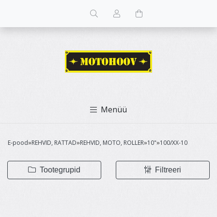
Menüü
E-pood
REHVID, RATTAD
REHVID, MOTO, ROLLER
10"
100/XX-10
»
»
»
»
Tootegrupid
Filtreeri