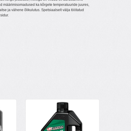
ead määrimisomadused ka kõrgete temperatuuride juures,
itse ja vähene õlikulutus. Spetsiaalselt välja töötatud
sidur.