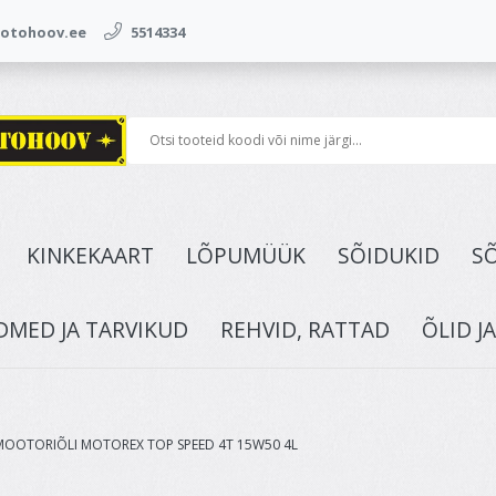
tohoov.ee
5514334
KINKEKAART
LÕPUMÜÜK
SÕIDUKID
S
DMED JA TARVIKUD
REHVID, RATTAD
ÕLID J
MOOTORIÕLI MOTOREX TOP SPEED 4T 15W50 4L