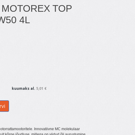
 MOTOREX TOP
W50 4L
kuumaks al.
5,01 €
rvi
mootorrattamootoritele. Innovatiivne MC molekulaar
ult kõrge jõudluse, millega on viidud õli aurustumine