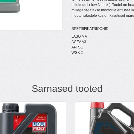
miinimumi ( low Noack ). Tootel on h
millega tagatakse mootorile eriti hea ka
mootorratastele kus on kasutusel märg
SPETSIFIKATSIOONID:
JASO MA
ACEA A3
API SG
WGK 2
Sarnased tooted