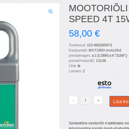
MOOTORIÕLI
SPEED 4T 15
58,00 €
Tootekood:
115-000285973
MOTOREX motoõlid
Kaubamärk:
prestaImages:
a:1:{i:2885;s:4:"3168";}
prestaProductID:
13148
Ühik:
tk
Laoseis:
2
Lisa ko
Sünteetiline mootoriõli 4-taktilistele 
tehnoloogiline koostis tagab ebaharilik