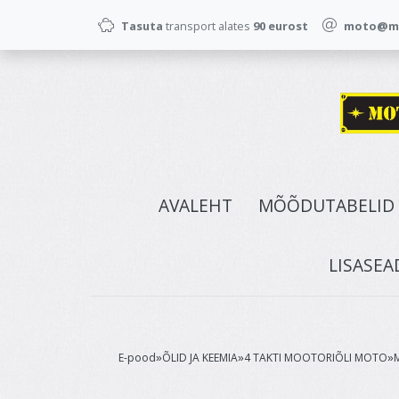
Tasuta
transport alates
90 eurost
moto@mo
AVALEHT
MÕÕDUTABELID
LISASEA
E-pood
ÕLID JA KEEMIA
4 TAKTI MOOTORIÕLI MOTO
»
»
»