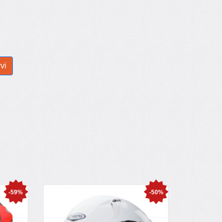
-59%
-50%