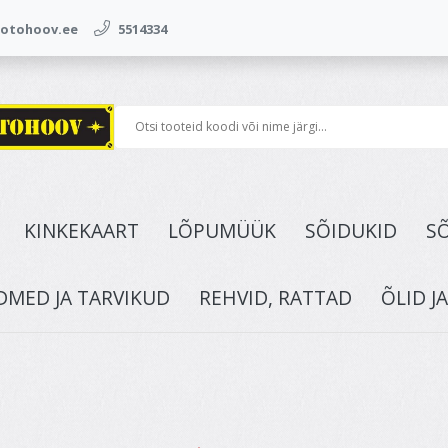
tohoov.ee
5514334
KINKEKAART
LÕPUMÜÜK
SÕIDUKID
S
DMED JA TARVIKUD
REHVID, RATTAD
ÕLID J