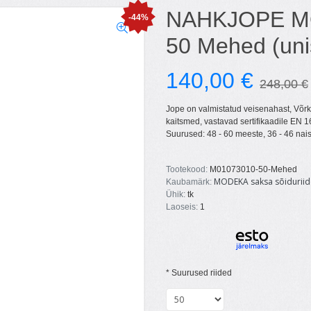
NAHKJOPE M
-44%
50 Mehed (uni
140,00 €
248,00 €
Jope on valmistatud veisenahast, Võrk
kaitsmed, vastavad sertifikaadile EN 1
Suurused: 48 - 60 meeste, 36 - 46 nais
Tootekood:
M01073010-50-Mehed
MODEKA saksa sõidurii
Kaubamärk:
Ühik:
tk
Laoseis:
1
*
Suurused riided