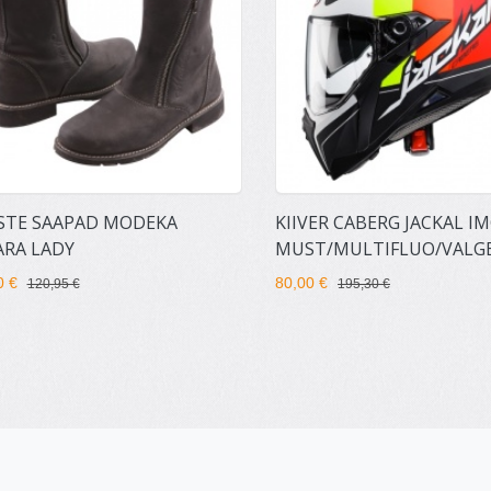
STE SAAPAD MODEKA
KIIVER CABERG JACKAL I
ARA LADY
MUST/MULTIFLUO/VALG
0 €
80,00 €
120,95 €
195,30 €