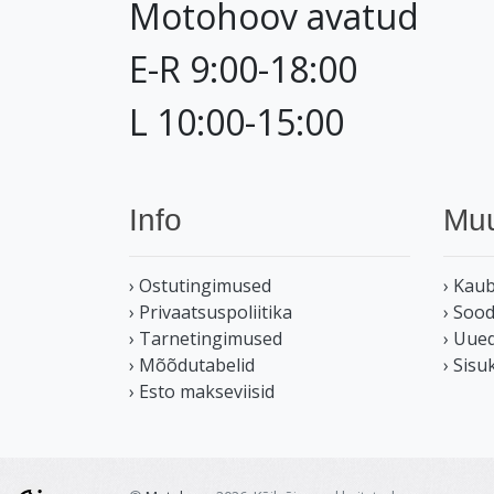
Motohoov avatud
E-R 9:00-18:00
L 10:00-15:00
Info
Mu
› Ostutingimused
› Kau
› Privaatsuspoliitika
› Soo
› Tarnetingimused
› Uue
› Mõõdutabelid
› Sisu
› Esto makseviisid