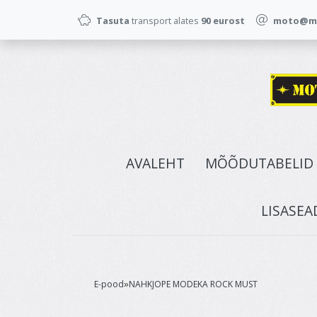
Tasuta
transport alates
90 eurost
moto@mo
AVALEHT
MÕÕDUTABELID
LISASEA
E-pood
NAHKJOPE MODEKA ROCK MUST
»