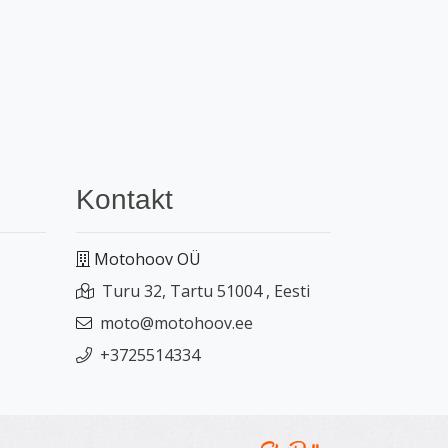
Kontakt
Motohoov OÜ
Turu 32, Tartu 51004 , Eesti
moto@motohoov.ee
+3725514334