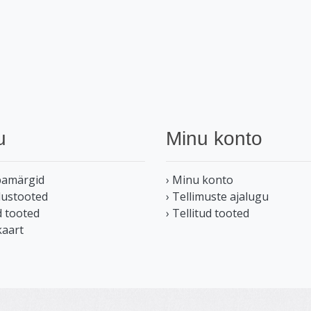
u
Minu konto
bamärgid
› Minu konto
dustooted
› Tellimuste ajalugu
d tooted
› Tellitud tooted
kaart