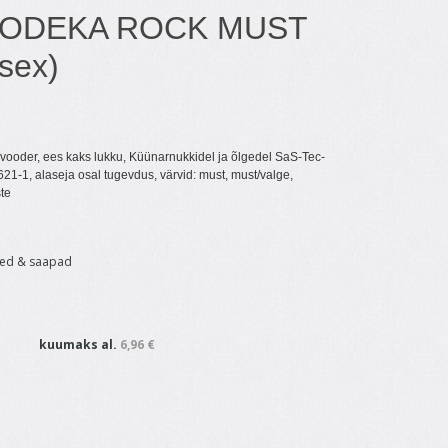
ODEKA ROCK MUST
sex)
vooder, ees kaks lukku, Küünarnukkidel ja õlgedel SaS-Tec-
621-1, alaseja osal tugevdus, värvid: must, must/valge,
te
ded & saapad
kuumaks al.
6,96 €