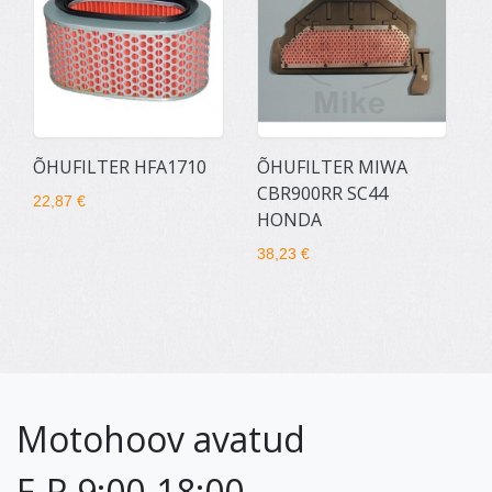
ÕHUFILTER HFA1710
ÕHUFILTER MIWA
CBR900RR SC44
22,87 €
HONDA
38,23 €
Motohoov avatud
E-R 9:00-18:00