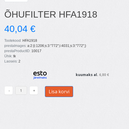
ÕHUFILTER HFA1918
40,04 €
Tootekood:
HFA1918
prestaImages:
a:2:{i:1206;s:3:"772";i:4031;s:3:"772";}
prestaProductID:
10017
Ühik:
tk
Laoseis:
2
kuumaks al.
6,80 €
Lisa korvi