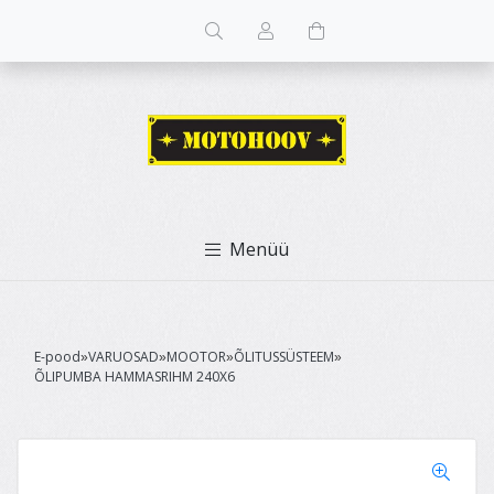
Menüü
E-pood
VARUOSAD
MOOTOR
ÕLITUSSÜSTEEM
»
»
»
»
ÕLIPUMBA HAMMASRIHM 240X6