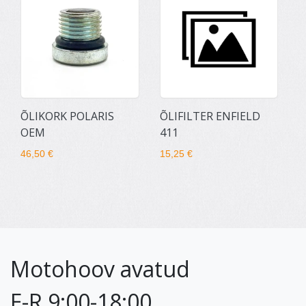
ÕLIKORK POLARIS
ÕLIFILTER ENFIELD
OEM
411
46,50 €
15,25 €
Motohoov avatud
E-R 9:00-18:00